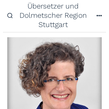
Zum
Übersetzer und
Inhalt
Dolmetscher Region
suche
me
springen
Stuttgart
ein-/ausblenden